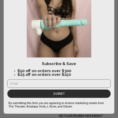
FOLLOW US
MAISON
À PROPOS DE NOUS
Subscribe & Save
CONSTRUISEZ VOTRE PROPRE
COMMUNIQUÉS DE PRESSE
PROPULSEUR
$50 off on orders over $300
TERMES ET CONDITIONS
$25 off on orders over $150
JOUETS DE POUSSÉE
AFFILIÉS
TÊTES EN SILICONE
GARANTIE
MASSEUR POINT G
SUBMIT
2257 CONFORMITÉ
FAQ
CONDITIONS DE
By submitting this form you are agreeing to receive marketing emails from
HISTOIRES POUSSÉES
RESPONSABILITÉ
The Thruster, Boutique Voila, L'Acier, and Gleam.
CONTACT
POLITIQUE DE
RETOUR/REMBOURSEMENT