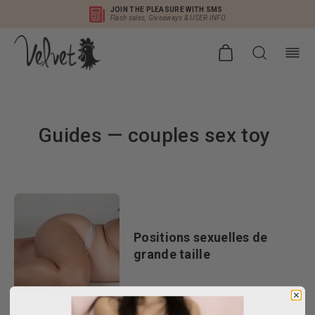
JOIN THE PLEASURE WITH SMS
Flash sales, Giveaways & USER INFO
Guides
— couples sex toy
Positions sexuelles de
grande taille